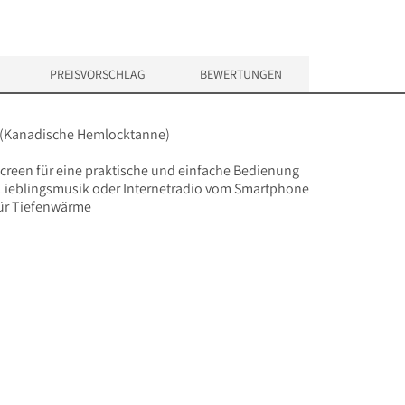
PREISVORSCHLAG
BEWERTUNGEN
 (Kanadische Hemlocktanne)
creen für eine praktische und einfache Bedienung
 Lieblingsmusik oder Internetradio vom Smartphone
 für Tiefenwärme
 x Höhe)