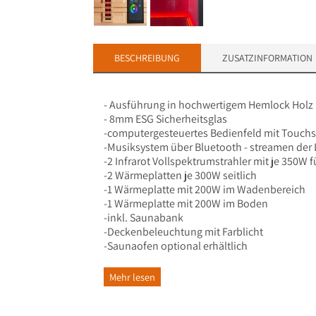
BESCHREIBUNG
ZUSATZINFORMATION
- Ausführung in hochwertigem Hemlock Holz
- 8mm ESG Sicherheitsglas
-computergesteuertes Bedienfeld mit Touchs
-Musiksystem über Bluetooth - streamen der
-2 Infrarot Vollspektrumstrahler mit je 350W
-2 Wärmeplatten je 300W seitlich
-1 Wärmeplatte mit 200W im Wadenbereich
-1 Wärmeplatte mit 200W im Boden
-inkl. Saunabank
-Deckenbeleuchtung mit Farblicht
-Saunaofen optional erhältlich
-Holzboden
-1500mm x 1100mm x 1900mm (Länge x Breite
Mehr lesen