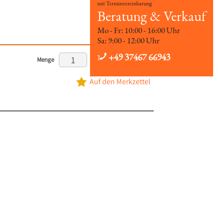
mit Terminvereinbarung
Beratung & Verkauf
Mo - Fr: 10:00 - 16:00 Uhr
Sa: 9:00 - 12:00 Uhr
+49 37467 66943
Menge
In den Warenkorb
Auf den Merkzettel