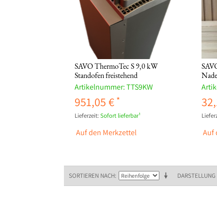
SAVO ThermoTec S 9,0 kW
SAVO
Standofen freistehend
Nadel
Artikelnummer:
TTS9KW
Arti
951,05 €
32,
Lieferzeit:
Sofort lieferbar¹
Lieferz
Auf den Merkzettel
Auf 
SORTIEREN NACH
DARSTELLUNG 