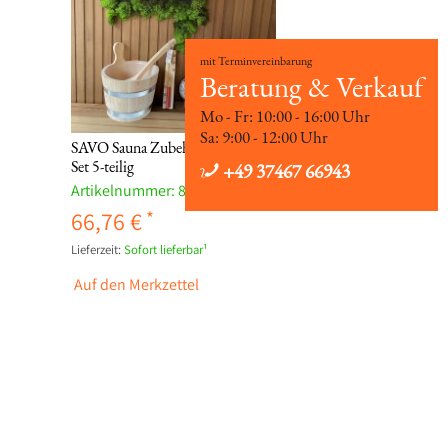
mit Terminvereinbarung
Beratung & Verkauf
Mo - Fr: 10:00 - 16:00 Uhr
Sa: 9:00 - 12:00 Uhr
SAVO Sauna Zubehör Standard
Set 5-teilig
+49 37467 66943
Artikelnummer:
83670
66,76 €
Lieferzeit:
Sofort lieferbar¹
Auf den Merkzettel